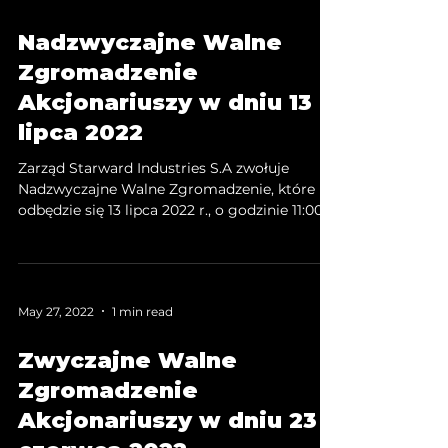
informacje dostępne są na stronie WZA 18
Nadzwyczajne Walne
kwietnia 2023. Wykaz akcjonariuszy
posiadających co najmniej 5% liczby głosów
Zgromadzenie
na Zwyczajnym Walnym Zg
Akcjonariuszy w dniu 13
lipca 2022
Zarząd Starward Industries S.A zwołuje
Nadzwyczajne Walne Zgromadzenie, które
odbędzie się 13 lipca 2022 r., o godzinie 11:00,
o godzinie 11:00, w kancelarii notarialnej przy
ul. Chłopickiego 1/1 w Krakowie. Szczegółowe
informacje dostępne są na stronie WZA 13
lipca 2022 Wykaz akcjonariuszy
May 27, 2022
1 min read
posiadających co najmniej 5% liczby głosów
na Nadzwyczajnym Walnym Zgromadzeniu
Zwyczajne Walne
Akcjonariuszy Starward Industries S.A. w dniu
13 lipca 2022 r.
Zgromadzenie
Akcjonariuszy w dniu 23