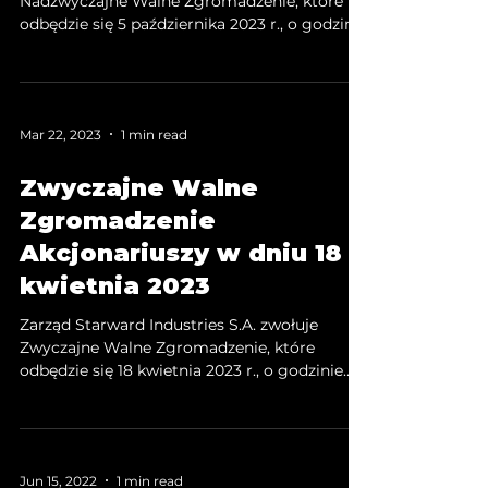
Nadzwyczajne Walne Zgromadzenie, które
odbędzie się 5 października 2023 r., o godzinie
10:00, w sali konferencyjnej budynku
biurowego Factory Park (piętro -1) przy ul.
Przemysłowej 12 w Krakowie. Szczegółowe
informacje dostępne są na stronie NWZA 5
Mar 22, 2023
1 min read
października 2023.
Zwyczajne Walne
Zgromadzenie
Akcjonariuszy w dniu 18
kwietnia 2023
Zarząd Starward Industries S.A. zwołuje
Zwyczajne Walne Zgromadzenie, które
odbędzie się 18 kwietnia 2023 r., o godzinie
13:00, w Krakowie przy ul. Starowiślnej 91, w
sali konferencyjnej hotelu INX Design Hotel,
piętro -1, z możliwością uczestnictwa przez
Akcjonariuszy przy wykorzystaniu środków
Jun 15, 2022
1 min read
komunikacji elektronicznej. Szczegółowe