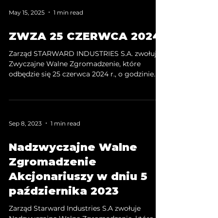
siedzibie Kancelarii Notarialnej Katarzyna
May 15, 2025
1 min read
Meysztowicz z możliwością uczestnictwa
przez Akcjonariuszy przy wykorzystaniu
ZWZA 25 CZERWCA 2024
środków komunikacji elektronicznej.
Zarząd STARWARD INDUSTRIES S.A. zwołuje
Zwyczajne Walne Zgromadzenie, które
odbędzie się 25 czerwca 2024 r., o godzinie
12:00, w sali konferencyjnej biurowca Factory
Park (piętro -1), przy ul. Przemysłowej 12 w
Krakowie z możliwością uczestnictwa przez
Akcjonariuszy przy wykorzystaniu środków
Sep 8, 2023
1 min read
komunikacji elektronicznej.
Nadzwyczajne Walne
Zgromadzenie
Akcjonariuszy w dniu 5
października 2023
Zarząd Starward Industries S.A zwołuje