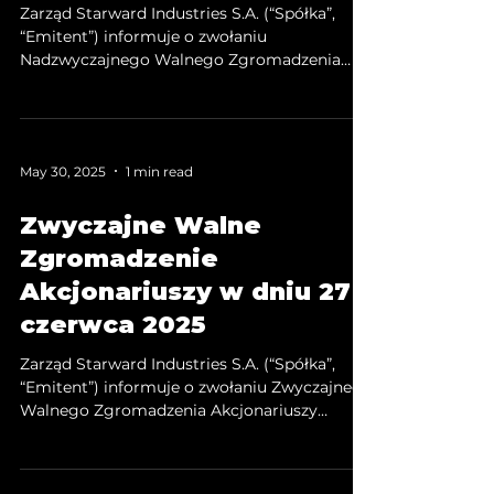
Zarząd Starward Industries S.A. (“Spółka”,
“Emitent”) informuje o zwołaniu
Nadzwyczajnego Walnego Zgromadzenia
Akcjonariuszy (NWZA) Starward Industries
S.A., na dzień 27 maja 2026 r. na godzinę 12:00
w Krakowie przy ul. gen. Józefa Chłopickiego
1/1, w siedzibie Kancelarii Notarialnej
May 30, 2025
1 min read
Katarzyna Meysztowicz.
Zwyczajne Walne
Zgromadzenie
Akcjonariuszy w dniu 27
czerwca 2025
Zarząd Starward Industries S.A. (“Spółka”,
“Emitent”) informuje o zwołaniu Zwyczajnego
Walnego Zgromadzenia Akcjonariuszy
(ZWZA) Starward Industries S.A., na dzień 27
czerwca 2025 r. na godzinę 11:00 w Krakowie
przy ul. gen. Józefa Chłopickiego 1/1, w