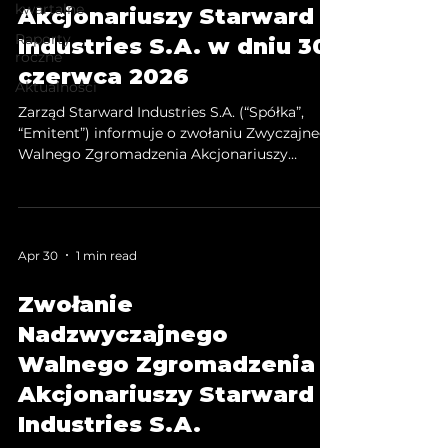
kwartalne
Akcjonariuszy Starward
Raporty
Industries S.A. w dniu 30
roczne
czerwca 2026
Aktualności
Zarząd Starward Industries S.A. (“Spółka”,
“Emitent”) informuje o zwołaniu Zwyczajnego
Walnego Zgromadzenia Akcjonariuszy
(ZWZA) Starward Industries S.A., na dzień 30
czerwca 2026 r. na godzinę 14:30 w Krakowie
przy ul. gen. Józefa Chłopickiego 1/1, w
siedzibie Kancelarii Notarialnej Katarzyna
Apr 30
1 min read
Meysztowicz.
Zwołanie
Nadzwyczajnego
Walnego Zgromadzenia
Akcjonariuszy Starward
Industries S.A.