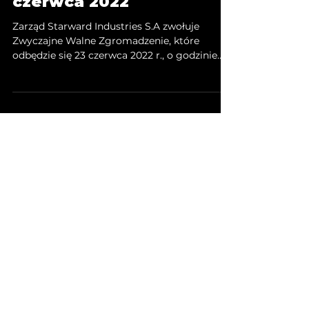
czerwca 2022
Zarząd Starward Industries S.A zwołuje
Zwyczajne Walne Zgromadzenie, które
odbędzie się 23 czerwca 2022 r., o godzinie
14:00, w sali konferencyjnej hotelu INX Design
Hotel, piętro -1, z możliwością uczestnictwa
przez Akcjonariuszy przy wykorzystaniu
środków komunikacji elektronicznej.
Szczegółowe informacje dostępne są na
stronie WZA 23 czerwca 2022 Wykaz
akcjonariuszy posiadających co najmniej 5%
liczby głosów na Zwyczajnym Walnym
Zgromadzeniu Akcjonariuszy Starward Indu