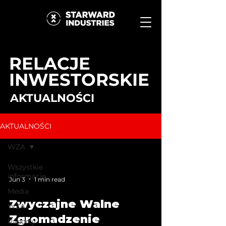
RELACJE
INWESTORSKIE
AKTUALNOŚCI
AKTUALNOŚCI
WZA
Wszystkie
informacje
Jun 3
1 min read
Media
Zwyczajne Walne
WZA
Zgromadzenie
Raporty