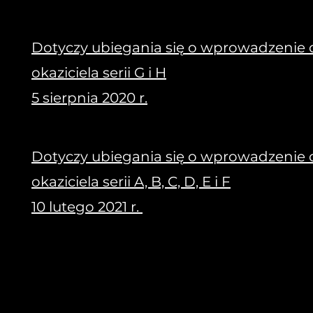
Dotyczy ubiegania się o wprowadzenie d
okaziciela serii G i H
5 sierpnia 2020 r.
Dotyczy ubiegania się o wprowadzenie d
okaziciela serii A, B, C, D, E i F
10 lutego 2021 r.