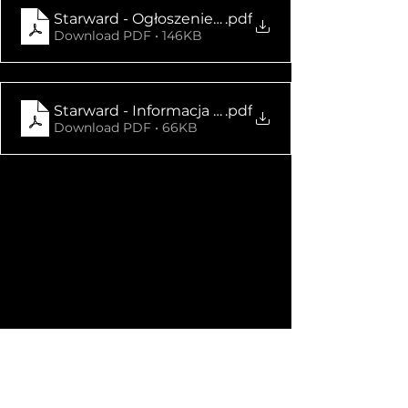
Starward - Ogłoszenie o zwołaniu NWZA 13.07.20
.pdf
Download PDF • 146KB
Starward - Informacja o ogólnej liczbie akcji i g
.pdf
Download PDF • 66KB