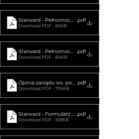
Starward - Pełnomocnictwo do głosowania_os.p
.pdf
Download PDF • 85KB
Starward - Pełnomocnictwo do głosowania_os.fi
.pdf
Download PDF • 84KB
Opinia zarządu ws. pozbawienia prawa poboru ser
.pdf
Download PDF • 795KB
Starward - Formularz do głosowania - pełnomoc
.pdf
Download PDF • 168KB