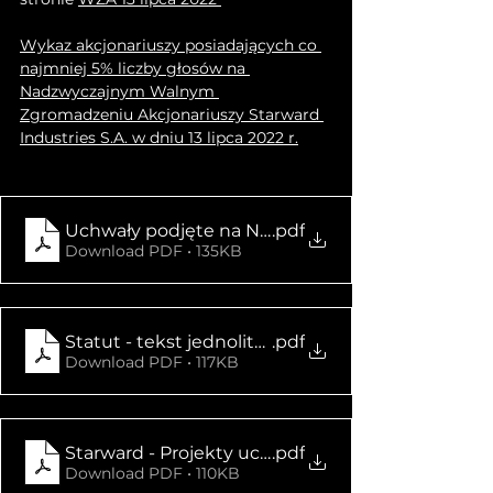
Wykaz akcjonariuszy posiadających co 
najmniej 5% liczby głosów na 
Nadzwyczajnym Walnym 
Zgromadzeniu Akcjonariuszy Starward 
Industries S.A. w dniu 13 lipca 2022 r.
Uchwały podjęte na NWZA 13.07.2022
.pdf
Download PDF • 135KB
Statut - tekst jednolity 13.07.2022
.pdf
Download PDF • 117KB
Starward - Projekty uchwał NWZA 13.07.2022
.pdf
Download PDF • 110KB