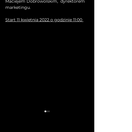
Maciejem Dobrowolskim,  dyrektorem 
marketingu.
Start 11 kwietnia 2022 o godzinie 11:00 
Prezentacja - Czat
Inwestorski
Stockwatch