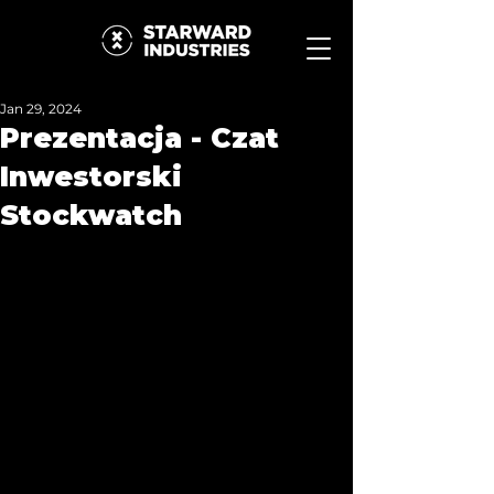
Jan 29, 2024
Prezentacja - Czat
Inwestorski
Stockwatch
W dniu 29 stycznia 2024 r. Zarząd spółki 
wziął udział w czacie oraz prezentacji 
inwestorskiej w serwisie 
StockWatch.pl
. 
Celem spotkania było omówienie 
sytuacji finansowej i organizacyjnej 
spółki, aktualnych wydarzeń oraz 
strategii na przyszłość. Zapis 
wydarzenia dostępny jest pod adresem: 
https://www.stockwatch.pl/czat-
inwestorow-gieldowych/andrzej-
szafraniec-oraz-maciej-dobrowolski-