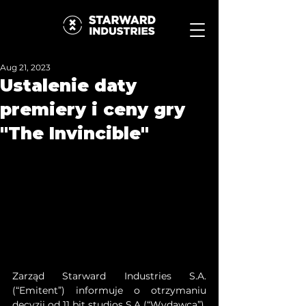
Aug 21, 2023
Ustalenie daty
premiery i ceny gry
"The Invincible"
Zarząd Starward Industries S.A. 
(“Emitent”) informuje o otrzymaniu 
decyzji od 11 bit studios S.A (“Wydawca”), 